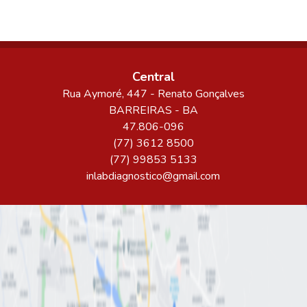
Central
Rua Aymoré
, 447
- Renato Gonçalves
BARREIRAS
-
BA
47.806-096
(77) 3612 8500
(77) 99853 5133
inlabdiagnostico@gmail.com